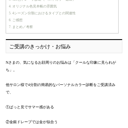
4.
オリジナル色見本帳の雰囲気
5.
4シーズン分類におけるタイプとの関連性
6.
ご感想
7.
まとめ／考察
ご受講のきっかけ・お悩み
Nさまの、気になるお顔周りのお悩みは「クールな印象に見られが
ち」。
他サロン様で4分割の簡易的なパーソナルカラー診断をご受講済み
で、
①ぱっと見でサマー感がある
②金銀ドレープでは金が似合う