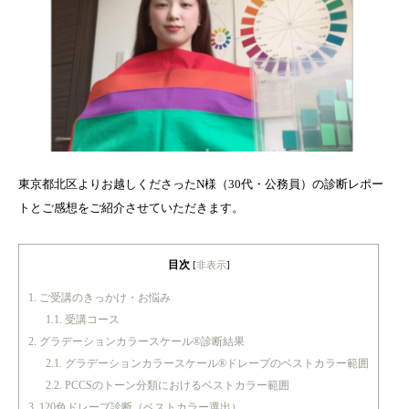
東京都北区よりお越しくださったN様（30代・公務員）の診断レポー
トとご感想をご紹介させていただきます。
目次
[
非表示
]
1.
ご受講のきっかけ・お悩み
1.1.
受講コース
2.
グラデーションカラースケール®診断結果
2.1.
グラデーションカラースケール®ドレープのベストカラー範囲
2.2.
PCCSのトーン分類におけるベストカラー範囲
3.
120色ドレープ診断（ベストカラー選出）