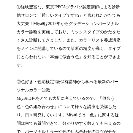
①経験豊富な、東京JPFCAグラパソ認定講師による診断
他サロンで「難しいタイプですね」と言われたかたでも
大丈夫！Miyaθは2017年からグラデーションパーソナル
カラー診断を実施しており、ミックスタイプのかたをた
くさん診断してきました。また、カラーリスト養成講座
をメインに開講しているので診断の精度が高く、タイプ
にとらわれない「本当に似合う色」を知ることができま
す。
②色好き・色彩検定1級保有講師から学べる最新のパー
ソナルカラー知識
Miyaθは色をとても大切に考えているので、「似合う
色・色の組み合わせ」について様々な講座を受講した
り、日々研究しています。Miyaθでは「色」に関する疑
問は何でも質問できて、分かりやすく教えてもらえるの
で、パーソナルカラーや色の組み合わせのコツが分か