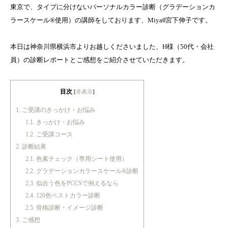
東京で、タイプに分けないパーソナルカラー診断（グラデーションカ
ラースケール®使用）の講師をしております、Miyaθ宮下伸子です。
本日は神奈川県横浜市よりお越しくださいました、H様（50代・会社
員）の診断レポートとご感想をご紹介させていただきます。
目次
[
非表示
]
1.
ご受講のきっかけ・お悩み
1.1.
きっかけ・お悩み
1.2.
ご受講コース
2.
診断結果
2.1.
色素チェック（専用シート使用）
2.2.
グラデーションカラースケール®診断
2.3.
似合う色をPCCSで例えるなら
2.4.
120色ベストカラー診断
2.5.
骨格診断・イメージ診断
3.
ご感想